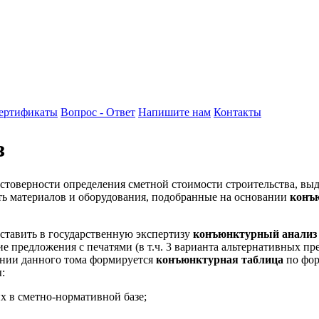
ертификаты
Вопрос - Ответ
Напишите нам
Контакты
з
стоверности определения сметной стоимости строительства, выд
ь материалов и оборудования, подобранные на основании
конъ
ставить в государственную экспертизу
конъюнктурный анали
е предложения с печатями (в т.ч. 3 варианта альтернативных п
ании данного тома формируется
конъюнктурная таблица
по фор
:
х в сметно-нормативной базе;