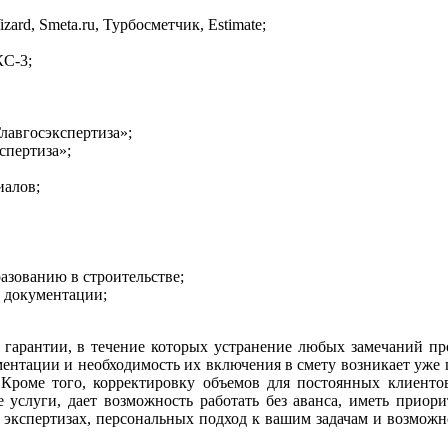
ard, Smeta.ru, Турбосметчик, Estimate;
КС-3;
лавгосэкспертиза»;
спертиза»;
иалов;
зованию в строительстве;
 документации;
 гарантии, в течение которых устранение любых замечаний про
ентации и необходимость их включения в смету возникает уже 
Кроме того, корректировку объемов для постоянных клиенто
слуги, дает возможность работать без аванса, иметь приорите
 экспертизах, персональных подход к вашим задачам и возможно