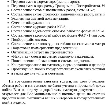
Перевод смет в формат arps (смета в арпс);
Перевод смет в программу Гранд смета, Госстройсмета, Wiz
Составление актов выполненных работ, акты КС-2;
Составление актов стоимости выполненных работ, акты 
Экспертиза сметной документации;
Сметное обслуживание;
Составление журнала работ КС-6;
Составление ведомостей объемов работ по форме ФАУ «Г
Составление ведомостей работ по форме ФАУ «Главгосэк
Подбор прайс-листов;
Составление конъюнктурных таблиц по стоимости матер
Подготовка коммерческих предложений;
Оптимизация затрат на строительство
«Накрутка» сметы на сумму, заданную Заказчиком;
Поиск возможной экономии в сметах подрядчика;
Консультирование по сметному нормированию и ценообра
Прохождение любых государственных экспертиз сметной
а также другие услуги сметчика.
На все оказываемые
сметн
ые услуги
, мы даем 6 месяцев
объемы работ и материалов не были учтены в проектной докум
пойти Вам навстречу и доработать сметную документацию. 
открывает для Вас минимальные рыночные цены на сметные у
представление сметчиком ваших интересов в государственных
дней в неделю.