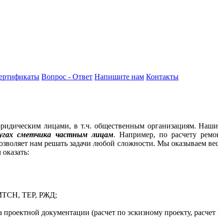
ертификаты
Вопрос - Ответ
Напишите нам
Контакты
 юридическим лицами, в т.ч. общественным организациям. Наш
лугах сметчика частным лицам
. Например, по расчету ремо
озволяет нам решать задачи любой сложности. Мы оказываем весь
 оказать:
МТСН, ТЕР, РЖД;
 проектной документации (расчет по эскизному проекту, расчет